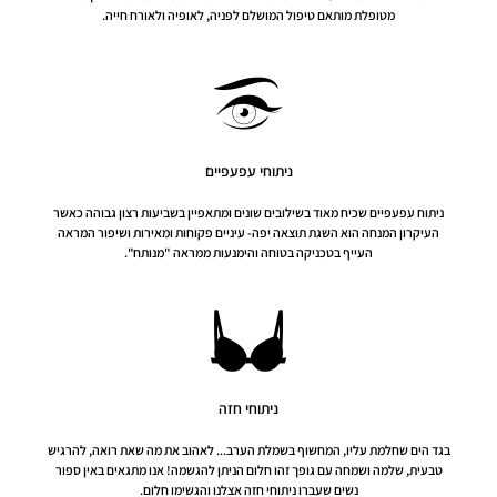
מטופלת מותאם טיפול המושלם לפניה, לאופיה ולאורח חייה.
ניתוחי עפעפיים
ניתוח עפעפיים שכיח מאוד בשילובים שונים ומתאפיין בשביעות רצון גבוהה כאשר
העיקרון המנחה הוא השגת תוצאה יפה- עיניים פקוחות ומאירות ושיפור המראה
העייף בטכניקה בטוחה והימנעות ממראה "מנותח".
ניתוחי חזה
בגד הים שחלמת עליו, המחשוף בשמלת הערב... לאהוב את מה שאת רואה, להרגיש
טבעית, שלמה ושמחה עם גופך זהו חלום הניתן להגשמה! אנו מתגאים באין ספור
נשים שעברו ניתוחי חזה אצלנו והגשימו חלום.