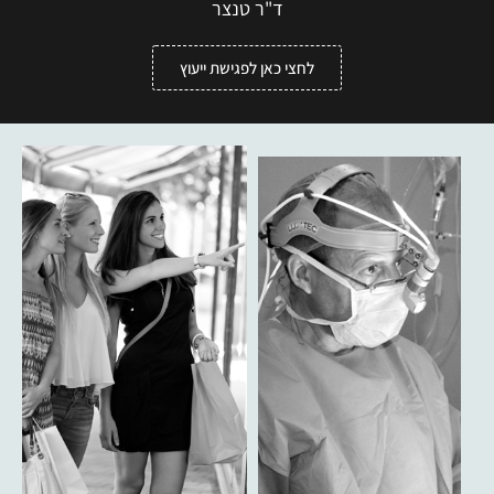
ד"ר טנצר
לחצי כאן לפגישת ייעוץ