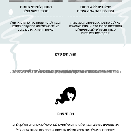
שילובים ללא ניתוח
המכון למיפוי שומות
טיפולים בהתאמה אישית
מרכז רפואי פולג
לא לכל אחת מתאים ניתוח. הטכנולוגיה
המכון למיפוי שומות במרכז הרפואי פולג
המתקדמת במרכז הרפואי פולג מאפשרת
מצוייד בטכנולוגיה המתקדמת בעולם
מגוון רחב של שילובים וטיפולים
לאיתור והשוואה של נגעים .
אפקטיביים ללא ניתוח
​הניתוחים שלנו
הניתוחים האסתטיים בהרדמה מלאה, מתבצעים על ידי ד"ר רון טנצר בחדרי ניתוח TLV ברמת החייל – חדרי ניתוח חכמים המצוידים במיטב המכשור ומתוכננים בסטנדרט מחמיר ביותר.
חדרי האשפוז ב TLV מרווחים, נוחים ומפנקים ומאפשרים החלמה נעימה ומיטבית
ניתוחי פנים
אנו מאמינים בשילוב הנכון של ניתוחים פלסטיים לצד טיפולים אסתטיים ועל כן, לרוב
ניתוחי הפנים ישולבו עם טיפול משלים לתוצאות אופטימליות ולטווח ארוך. לכל