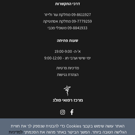
דרכי התקשרות
09-8611927 מחלקת עור ולייזר
09-7779259 מחלקת אסתטיקה
09-8841933 מטופלי מכבי
שעות פתיחה
א'-ה- 19:00-9:00
ימי שישי וערבי חג - 9:00-12:00
מדיניות פרטיות
הצהרת נגישות
האתר עושה שימוש בקבצי Cookies כדי להבטיח שנספק לך את חוויית
כל הזכויות שמורות לדר' רון טנצר © 2018-23
הגלישה הטובה ביותר. המשך הביקור באתר מהווה את הסכמתך
למדיניות